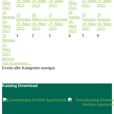
18. März
19. März
20. März
22. März
23. März
März
März
2025
2025
2025
2025
2025
2025
2025
24
28
25
26
27
29
30
Montag,
Freitag,
Dienstag,
Mittwoch,
Donnerstag,
Samstag,
Sonntag,
24.
28.
25. März
26. März
27. März
29. März
30. März
März
März
2025
2025
2025
2025
2025
2025
2025
31
1
2
3
4
5
6
Montag,
31.
März
2025
Messen
Alle Kategorien ...
Events aller Kategorien anzeigen
Katalog Download