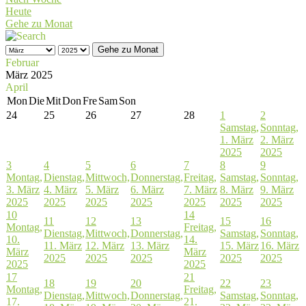
Heute
Gehe zu Monat
Gehe zu Monat
Februar
März 2025
April
Mon
Die
Mit
Don
Fre
Sam
Son
24
25
26
27
28
1
2
Samstag,
Sonntag,
1. März
2. März
2025
2025
3
4
5
6
7
8
9
Montag,
Dienstag,
Mittwoch,
Donnerstag,
Freitag,
Samstag,
Sonntag,
3. März
4. März
5. März
6. März
7. März
8. März
9. März
2025
2025
2025
2025
2025
2025
2025
10
14
11
12
13
15
16
Montag,
Freitag,
Dienstag,
Mittwoch,
Donnerstag,
Samstag,
Sonntag,
10.
14.
11. März
12. März
13. März
15. März
16. März
März
März
2025
2025
2025
2025
2025
2025
2025
17
21
18
19
20
22
23
Montag,
Freitag,
Dienstag,
Mittwoch,
Donnerstag,
Samstag,
Sonntag,
17.
21.