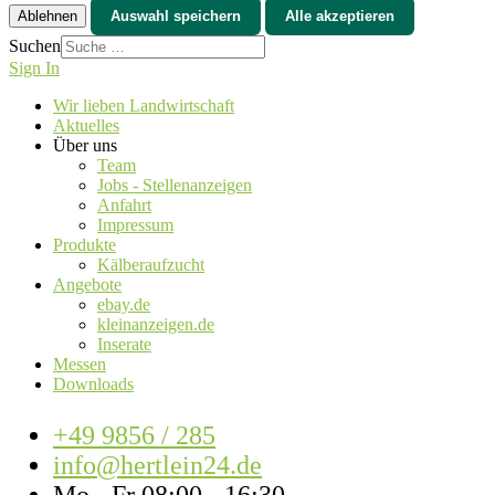
Ablehnen
Auswahl speichern
Alle akzeptieren
Suchen
Sign In
Wir lieben Landwirtschaft
Aktuelles
Über uns
Team
Jobs - Stellenanzeigen
Anfahrt
Impressum
Produkte
Kälberaufzucht
Angebote
ebay.de
kleinanzeigen.de
Inserate
Messen
Downloads
+49 9856 / 285
info@hertlein24.de
Mo - Fr 08:00 - 16:30